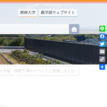
摂南大学
農学部ウェブサイト
Line
Fac
Twit
Ema
Cop
が大阪・関西万博のイベントに登壇しました
Link
共
有