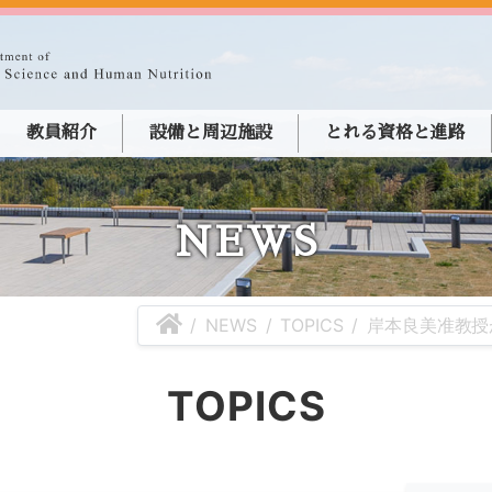
教員紹介
設備と周辺施設
とれる資格と進路
NEWS
NEWS
TOPICS
岸本良美准教授
TOPICS