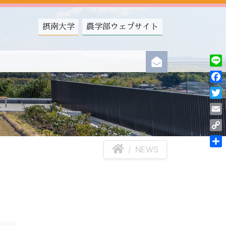
摂南大学
農学部ウェブサイト
Line
Fac
Twit
Ema
Cop
NEWS
Link
共
有