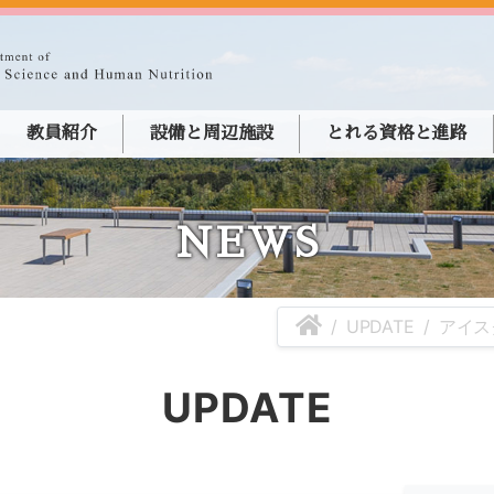
教員紹介
設備と周辺施設
とれる資格と進路
NEWS
UPDATE
アイス
UPDATE