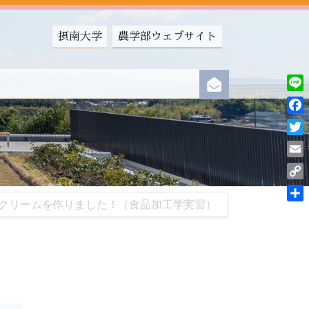
摂南大学
農学部ウェブサイト
Line
Fac
Twit
Ema
Cop
クリームを作りました！（食品加工学実習）
Link
共
有