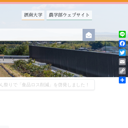
摂南大学
農学部ウェブサイト
Line
Fac
Twit
Ema
Cop
ん祭りで「食品ロス削減」を啓発しました！
Link
共
有