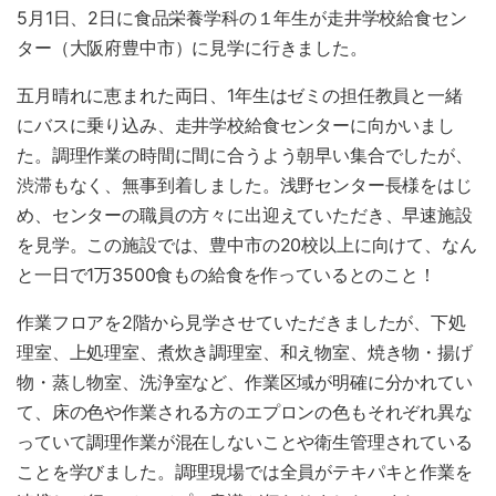
5月1日、2日に食品栄養学科の１年生が走井学校給食セン
ター（大阪府豊中市）に見学に行きました。
五月晴れに恵まれた両日、1年生はゼミの担任教員と一緒
にバスに乗り込み、走井学校給食センターに向かいまし
た。調理作業の時間に間に合うよう朝早い集合でしたが、
渋滞もなく、無事到着しました。浅野センター長様をはじ
め、センターの職員の方々に出迎えていただき、早速施設
を見学。この施設では、豊中市の20校以上に向けて、なん
と一日で1万3500食もの給食を作っているとのこと！
作業フロアを2階から見学させていただきましたが、下処
理室、上処理室、煮炊き調理室、和え物室、焼き物・揚げ
物・蒸し物室、洗浄室など、作業区域が明確に分かれてい
て、床の色や作業される方のエプロンの色もそれぞれ異な
っていて調理作業が混在しないことや衛生管理されている
ことを学びました。調理現場では全員がテキパキと作業を